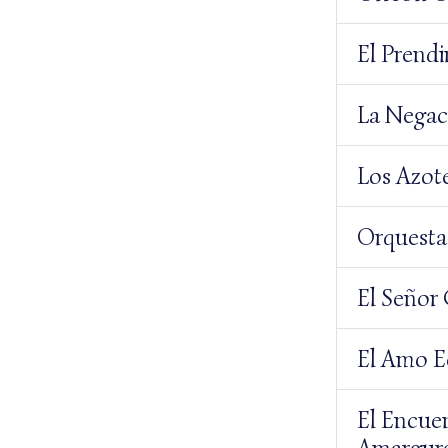
El Prend
La Negac
Los Azot
Orquesta
El Señor
El Amo E
El Encuen
Amargura