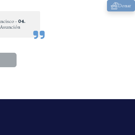
Donar
ancisco -
04.
a Asunción