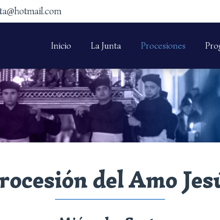
ta@hotmail.com
Inicio
La Junta
Procesiones
Pro
rocesión del Amo Jes