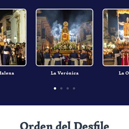
dalena
La Verónica
La O
Orden del Desfile