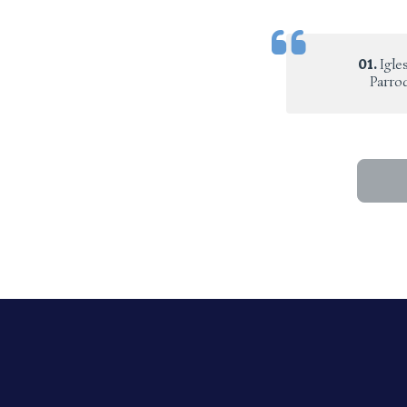
01.
Igle
Parro