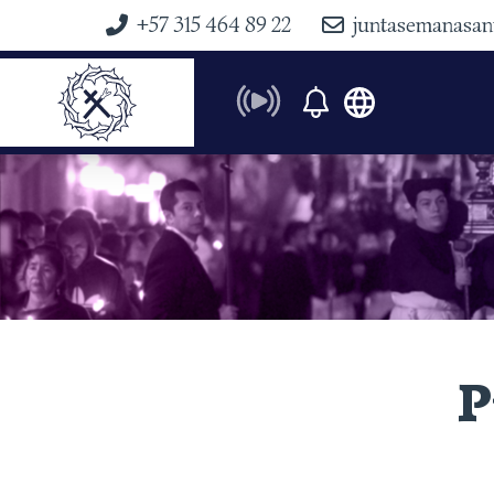
+57 315 464 89 22
juntasemanasan
P