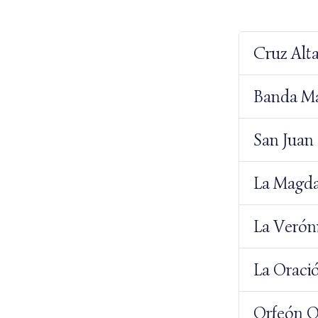
Cruz Alt
Banda Mar
San Juan 
La Magda
La Verón
La Oraci
Orfeón O