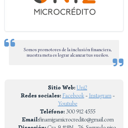
Somos promotores de la inclusión financiera,
nuestra meta es lograr alcanzar tus sueños.
Sitio Web:
Uni2
Redes sociales:
Facebook
-
Instagram
-
Youtube
Teléfono:
300 912 4555
Email:
finamigamicrocredito@gmail.com
Dirección:
Cra. 9 #8N - 76, Segundo piso,